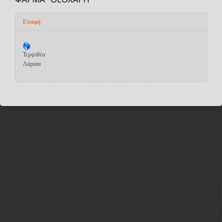
Επαφή
Τερψιθέα
Λάρισα